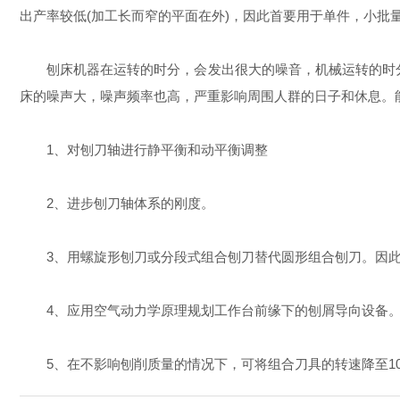
出产率较低(加工长而窄的平面在外)，因此首要用于单件，小批
刨床机器在运转的时分，会发出很大的噪音，机械运转的时分，其
床的噪声大，噪声频率也高，严重影响周围人群的日子和休息。
1、对刨刀轴进行静平衡和动平衡调整
2、进步刨刀轴体系的刚度。
3、用螺旋形刨刀或分段式组合刨刀替代圆形组合刨刀。因此各刀
4、应用空气动力学原理规划工作台前缘下的刨屑导向设备。
5、在不影响刨削质量的情况下，可将组合刀具的转速降至1000