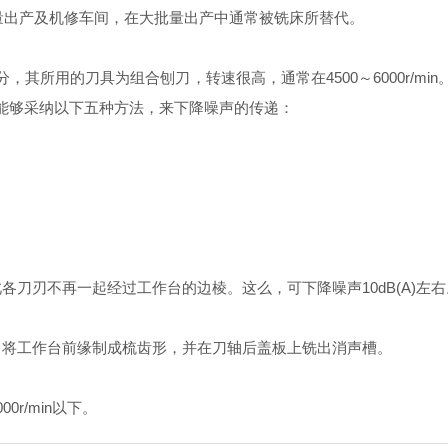
量出产及机修车间，在大批量出产中通常被铣床所替代。
所用的刀具为组合刨刀，转速很高，通常在4500～6000r/mi
能够采纳以下五种方法，来下降噪声的传递：
刃不再一起经过工作台的边棱。这么，可下降噪声10dB(A)左右
将工作台前缘制成梳齿形，并在刀轴后盖板上铣出消声槽。
r/min以下。