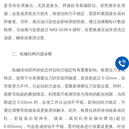
是否存在泄漏点，尤其是接头、焊接处等易漏部位。若管路存在泄
漏，会造成系统压力损失，致使拉削力不稳定，需及时紧固接头或补
焊修复。另外，液压油污染也会影响系统性能，通过油液颗粒计数器
检测，当油液污染度超过 NAS 1638 8 级时，应更换液压油并清洗过
滤器，确保油液清洁度。
二、机械结构问题诊断
机械传动部件的状态对拉削力稳定性有重要影响。检查拉刀安装
情况，使用千分表测量拉刀的安装同轴度，若误差超过 0.02mm，会
导致受力不均，引起拉削力波动，需重新调整拉刀安装位置。同时，
观察导轨副的磨损情况，利用塞尺检测导轨与滑块的配合间隙，当间
隙超过 0.03mm 时，会使工作台运动不平稳，影响拉削力稳定，可
通过调整导轨镶条或更换滑块解决。此外，检查拉床的传动链条或丝
杠，若链条出现伸长、跳齿，或丝杠存在轴向窜动(超过
0.005mm)，均会造成传动不平稳，需对链条进行张紧或更换，对丝