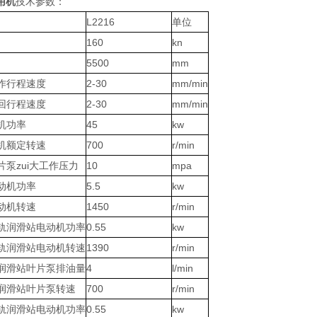
用机
技术参数：
L2216
单位
160
kn
5500
mm
作行程速度
2-30
mm/min
回行程速度
2-30
mm/min
机功率
45
kw
机额定转速
700
r/min
片泵zui大工作压力
10
mpa
动机功率
5.5
kw
动机转速
1450
r/min
轨润滑站电动机功率
0.55
kw
轨润滑站电动机转速
1390
r/min
润滑站叶片泵排油量
4
l/min
润滑站叶片泵转速
700
r/min
轨润滑站电动机功率
0.55
kw