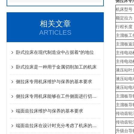
侧拉床专
机床型号
额定拉力
相关文章
行程长度
ARTICLES
主溜板工
主溜板返
卧式拉床在现代制造业中占据着*的地位
主传电动
主传电动
卧式拉床是一种用于金属切削加工的机床
液压站叶
液压站电
侧拉床专用机床维护与保养的基本要求
液压站电
侧拉床专用机床能够在工件侧面进行切削加工
主溜板导
主溜板导
端面齿拉床维护与保养的基本要求
传动齿轮
传动齿轮
端面齿拉床在设计时充分考虑了机床的刚性和稳定性
升级台导