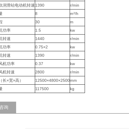
轨润滑站电动机转速
1390
r/min
量
8
m³/h
程
30
m
机功率
1.5
kw
机转速
1440
r/min
机功率
0.75×2
kw
机转速
1390
r/min
风机功率
0.37
kw
风机转速
2800
r/min
（长×宽×高）
12500×4800×2500
mm
量
117500
kg
咨询