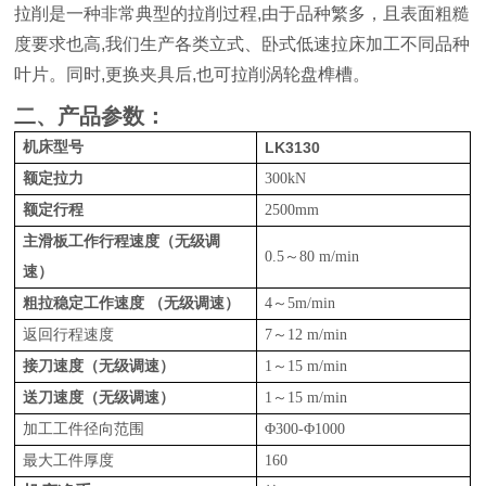
拉削是一种非常典型的拉削过程
,
由于品种繁多，且表面粗糙
度要求也高
,
我们生产各类立式、卧式低速拉床加工不同品种
叶片。同时
,
更换夹具后
,
也可拉削涡轮盘榫槽。
二、产品参数：
机床型号
LK3130
额定拉力
300kN
额定行程
2500mm
主滑板工作行程速度
（无级调
0.5
～
80 m/min
速）
粗拉稳定工作速度
（
无级调速）
4
～
5
m/min
返回行程速度
7
～
12
m/min
接刀速度（无级调速）
1
～
15 m/min
送刀速度（无级调速）
1
～
15 m/min
加工工件径向范围
Φ300-Φ1000
最大工件厚度
160