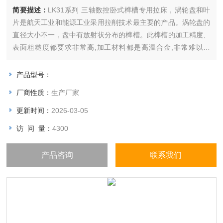
简要描述：
LK31系列 三轴数控卧式榫槽专用拉床，涡轮盘和叶
片是航天工业和能源工业采用拉削技术最主要的产品。涡轮盘的
直径大小不一，盘中有放射状分布的榫槽。此榫槽的加工精度、
表面粗糙度都要求非常高,加工材料都是高温合金,非常难以加
工。因此，采用拉削是非常适应且较为经济的一种方法。
产品型号：
厂商性质：
生产厂家
更新时间：
2026-03-05
访 问 量：
4300
产品咨询
联系我们