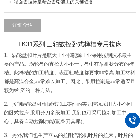
端面齿拉床是精密齿轮加工的关键设备
详细介绍
LK31
系列
三轴数控卧式榫槽专用拉床
1
、涡轮盘和叶片是航天工业和能源工业采用拉削技术最主
要的产品。涡轮盘的直径大小不一，盘中有放射状分布的榫
槽。此榫槽的加工精度、表面粗糙度都要求非常高
,
加工材料
都是高温合金
,
非常难以加工。因此，采用拉削是非常适应且
较为经
济的一种方法。
2
、拉削涡轮盘可根据被加工零件的实际情况采用大小不同
的卧式拉床
,
采用分刀多级加工
,
我们也可采用拉削加工中
心，具备自动拉削功能
(
配备刀具库
)
。
3
、另外
,
我们也生产立式的拉削汽轮机叶片的拉床，叶片的