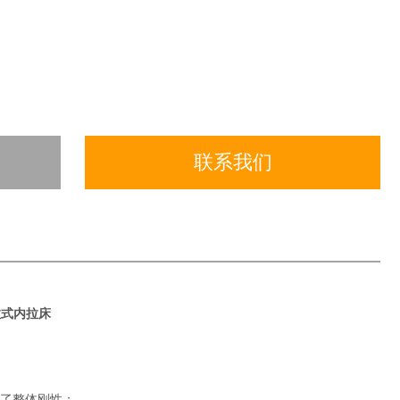
联系我们
拉式内拉床
了整体刚性
；