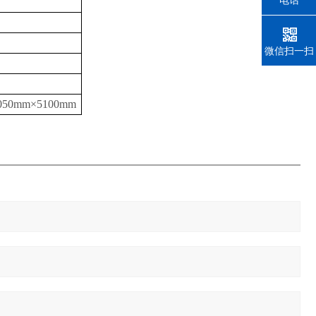
电话
微信扫一扫
050
mm
×5100
mm