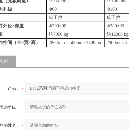
度（无极调速）
1~10m/min
1~10m/min
大孔径
Φ60
Φ100
单工位
单工位
件外径×厚度
Φ200×90
Φ280×90
重
约
7
000 kg
约12000 kg
作空间（长×宽×高）
2802
mm
×2500
mm
×3809
mm
2900
mm
×4
咨询
产品：
您的单位：
您的姓名：