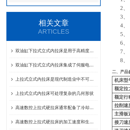
2、
3、
相关文章
4、
ARTICLES
5、
6、
双油缸下拉式立式内拉床是用于高精度内孔加工的专用设备
7、
8、
双油缸下拉式立式内拉床集成了伺服电机+滚珠丝杠传动方案
二、
产品
上拉式立式内拉床是现代制造业中不可少的关键设备
机床型
额定拉
上拉式立式内拉床可处理复杂的几何形状
额定行
拉削速
高速数控上拉式硬拉床通常配备了冷却润滑系统
主滑板
高速数控上拉式硬拉床的加工速度和生产效率更快更高
接刀速