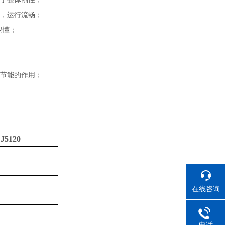
，运行流畅
；
易懂
；
节能的作用
；
J5
1
20
在线咨询