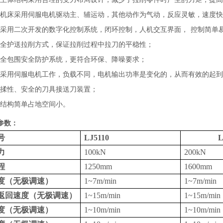
机床采用伺服电机驱动主、辅运动，其他动作为气动，反应灵敏，速度快
采用二次开发的数字化控制系统，闭环控制，人机交互界面，
控制简单
全护送拉削方式，保证拉削过程中拉刀的平稳性
；
全包围安全防护系统，更符合环保、降噪要求
；
采用伺服电机工作，负载不同，电机输出功率是变化的，从而有效的起到
揉性、安全的刀具接送刀装置
；
结构简单占地空间小。
参数
：
号
LJ5
1
10
L
力
100kN
200kN
程
1250mm
1600mm
度（无极调速）
1~7m/min
1~7m/min
返回速度（无极调速）
1~15m/min
1~15m/min
度（无极调速）
1~10m/min
1~10m/min