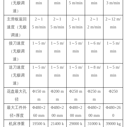
（无极调
min
min
5
m/min
min
3
m/min
速）
主滑板返回
2～1
2～1
2～1
2～1
2～12
m/
速度（无极
5
m/min
5
m/min
5
m/min
2
m/min
min
调速）
接刀速度
1
～
5 m/
1
～
5 m/
1
～
5 m/
1
～
6
m/
1
～
5 m/
（无极调
min
min
min
min
min
速）
送刀速度
1
～
5 m/
1
～
5 m/
1
～
5 m/
1
～
8
m/
1
～
5 m/
（无极调
min
min
min
min
min
速）
花盘最大孔
Φ150
m
Φ200
m
Φ250
m
Φ250
m
Φ250
径
m
m
m
m
最大工件外
Φ480
×2
Φ480
×2
Φ480
×2
Φ480
×2
Φ480
×26
径×厚度
60 mm
00 mm
00 mm
00 mm
0
机床净重
19500
k
21400
k
29000
k
31000
k
39000
kg