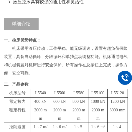
液压拉床具有较强的通用性和灵活性
详细介绍
一、
拉床优势特点：
机床采用液压传动，工作平稳。能无级调速，设置有超负荷保险
装置，具备自动循环、分段循环和单独点动调整功能。机床通过电气
和机械装置对机床进行安全保护。所有操作在总按钮上完成，操作方
便，安全可靠。
二、
产品参数
机床型号
L5540
L5560
L5580
L55100
L55120
额定拉力
400
kN
600
kN
800
kN
1000
kN
1200
kN
额定行程
2000
m
2000 m
2000 m
2000 m
3000 mm
m
m
m
m
拉削速度
1～7
m/
1～6
m/
1～5.
1～6
m/
1～4.