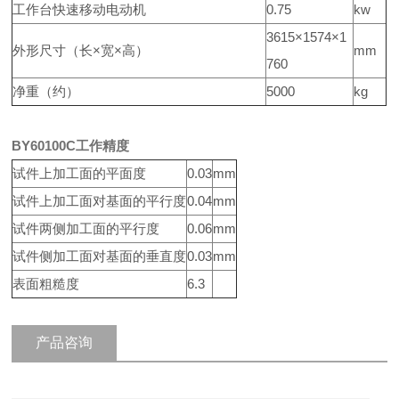
工作台快速移动电动机
0.75
kw
3615×1574×1
外形尺寸（长×宽×高）
mm
760
净重（约）
5000
kg
BY60100C工作精度
试件上加工面的平面度
0.03
mm
试件上加工面对基面的平行度
0.04
mm
试件两侧加工面的平行度
0.06
mm
试件侧加工面对基面的垂直度
0.03
mm
表面粗糙度
6.3
产品咨询