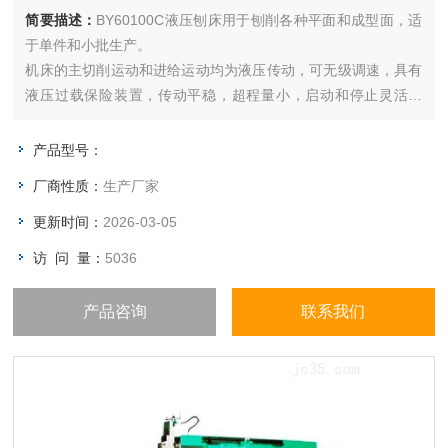
简要描述：
BY60100C液压刨床用于刨削各种平面和成型面，适
于单件和小批生产。
机床的主切削运动和进给运动均为液压传动，可无级调速，具有
液压过载保险装置，传动平稳，超程量小，启动和停止灵活可
靠，机床刚性好，切削力大，换向精度高，油温低，热变形小，
精度稳定，能适应强力切削和连续工作。
产品型号：
机床工作台能实现快速垂直和水平移动，刀架具有自动抬刀机
厂商性质：
生产厂家
构，机床手柄集中，操作方便。
更新时间：
2026-03-05
访 问 量：
5036
产品咨询
联系我们