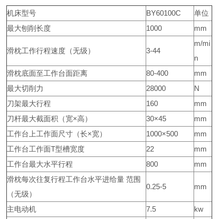
机床型号
BY60100C
单位
最大刨削长度
1000
mm
m/mi
滑枕工作行程速度（无级）
3-44
n
滑枕底面至工作台面距离
80-400
mm
最大切削力
28000
N
刀架最大行程
160
mm
刀杆最大截面积（宽×高）
30×45
mm
工作台上工作面尺寸（长×宽）
1000×500
mm
工作台工作面T型槽宽度
22
mm
工作台最大水平行程
800
mm
滑枕每次往复行程工作台水平进给量 范围
0.25-5
mm
（无级）
主电动机
7.5
kw